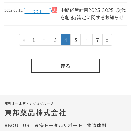
2023.05.12
中期経営計画2023-2025「次代
その他
を創る」策定に関するお知らせ
投
固
固
固
固
固
«
1
…
3
4
5
…
7
»
定
定
定
定
定
ペ
ペ
ペ
ペ
ペ
稿
ー
ー
ー
ー
ー
戻る
ジ
ジ
ジ
ジ
ジ
の
ペ
ー
東邦ホールディングスグループ
東邦薬品株式会社
ジ
ABOUT US
医療トータルサポート
物流体制