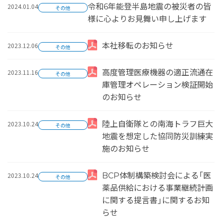
2024.01.04
令和6年能登半島地震の被災者の皆
その他
様に心よりお見舞い申し上げます
2023.12.06
本社移転のお知らせ
その他
2023.11.16
高度管理医療機器の適正流通在
その他
庫管理オペレーション検証開始
のお知らせ
2023.10.24
陸上自衛隊との南海トラフ巨大
その他
地震を想定した協同防災訓練実
施のお知らせ
2023.10.24
BCP体制構築検討会による「医
その他
薬品供給における事業継続計画
に関する提言書」に関するお知
らせ