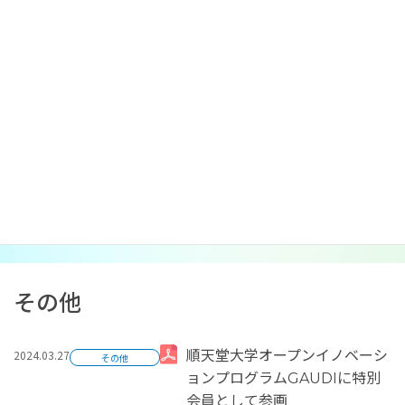
コ
ナ
ン
ビ
テ
ゲ
ン
ー
ツ
シ
へ
ョ
ス
ン
News Release
キ
に
ニュースリリース
ッ
移
プ
動
その他
2024.03.27
順天堂大学オープンイノベーシ
その他
ョンプログラムGAUDIに特別
会員として参画