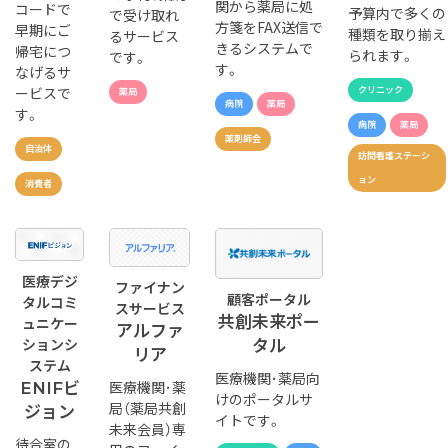
関から薬局に処
コードで
予算内で多くの
で受け取れ
方箋をFAX送信で
早期にご
種類を取り揃え
るサービス
きるシステムで
帰宅につ
られます。
です。
す。
なげるサ
クリニック
ービスで
薬局
病院
薬局
す。
病院
薬局
薬剤師会
自治体
訪問看護ステーシ
ョン
消費者
医療デジ
ファイナン
顧客ポータル
タルコミ
スサービス
共創未来ポー
ュニケー
アルファ
ションシ
タル
リア
ステム
医療機関･薬局向
医療機関･薬
ENIFビ
けのポータルサ
局（薬局共創
ジョン
イトです。
未来会員）専
待合室の