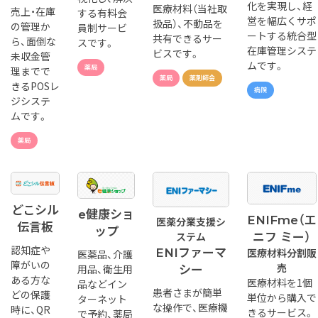
化を実現し、経
医療材料（当社取
売上・在庫
する有料会
営を幅広くサポ
扱品）、不動品を
の管理か
員制サービ
ートする統合型
共有できるサー
ら、面倒な
スです。
在庫管理システ
ビスです。
未収金管
ムです。
薬局
理までで
薬局
薬剤師会
きるPOSレ
病院
ジシステ
ムです。
薬局
どこシル
e健康ショ
ENIFme（エ
医薬分業支援シ
伝言板
ップ
ステム
ニフ ミー）
認知症や
医療材料分割販
ENIファーマ
医薬品、介護
障がいの
売
用品、衛生用
シー
ある方な
医療材料を1個
品などイン
患者さまが簡単
どの保護
単位から購入で
ターネット
な操作で、医療機
時に、QR
きるサービス。
で予約、薬局