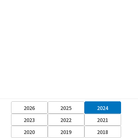
コ
ナ
ン
ビ
テ
ゲ
ン
ー
ツ
シ
へ
ョ
ス
ン
News Release
キ
に
ニュースリリース
ッ
移
プ
動
2026
2025
2024
2023
2022
2021
2020
2019
2018