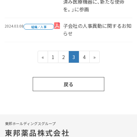
済み医療機器に、新たな使命
を。」に参画
2024.03.08
子会社の人事異動に関するお知
組織／人事
らせ
投
固
固
固
固
«
1
2
3
4
»
定
定
定
定
ペ
ペ
ペ
ペ
稿
ー
ー
ー
ー
戻る
ジ
ジ
ジ
ジ
の
ペ
ー
東邦ホールディングスグループ
東邦薬品株式会社