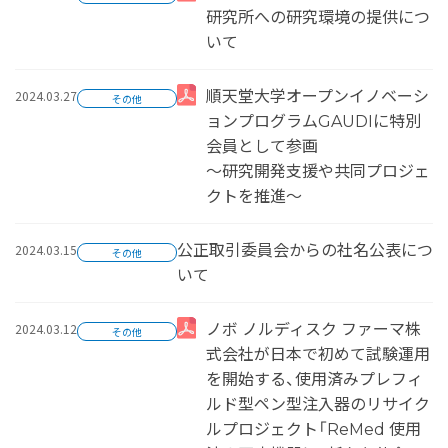
研究所への研究環境の提供につ
いて
2024.03.27
順天堂大学オープンイノベーシ
その他
ョンプログラムGAUDIに特別
会員として参画
～研究開発支援や共同プロジェ
クトを推進～
2024.03.15
公正取引委員会からの社名公表につ
その他
いて
2024.03.12
ノボ ノルディスク ファーマ株
その他
式会社が日本で初めて試験運用
を開始する、使用済みプレフィ
ルド型ペン型注入器のリサイク
ルプロジェクト「ReMed 使用