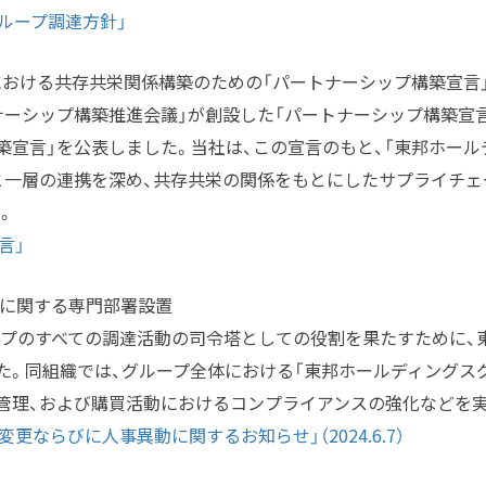
ループ調達方針」
における共存共栄関係構築のための「パートナーシップ構築宣言
ナーシップ構築推進会議」が創設した「パートナーシップ構築宣言
築宣言」を公表しました。当社は、この宣言のもと、「東邦ホー
と一層の連携を深め、共存共栄の関係をもとにしたサプライチ
。
言」
進に関する専門部署設置
プのすべての調達活動の司令塔としての役割を果たすために、
た。同組織では、グループ全体における「東邦ホールディングス
・管理、および購買活動におけるコンプライアンスの強化などを
更ならびに人事異動に関するお知らせ」（2024.6.7）