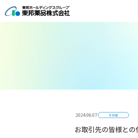
コ
ナ
ン
ビ
テ
ゲ
ン
ー
ツ
シ
へ
ョ
ス
ン
キ
に
ッ
移
プ
動
2024.06.07
その他
お取引先の皆様との