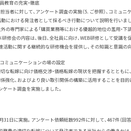
社員教育の充実・徹底
購買担当者に対して、アンケート調査の実施（5. ご参照）、コミュ
達活動における発注者として採るべき行動について説明を行いま
は、社外の専門家による「購買業務等における優越的地位の濫用・下
本研修会の内容は、後日、全社員に向け、WEB研修として受講を
達活動に関する継続的な研修機会を提供し、その知識と意識の
なコミュニケーションの場の設定
切な転嫁に向け価格交渉・価格転嫁の現状を把握するとともに、
係強化、およびより良い取引関係の構築に活用することを目的
ンケート調査を実施しました。
4年5月31日に実施。アンケート依頼総数992件に対して、467件（
労務費の適切な転嫁について発注者である当社からの働きかけ