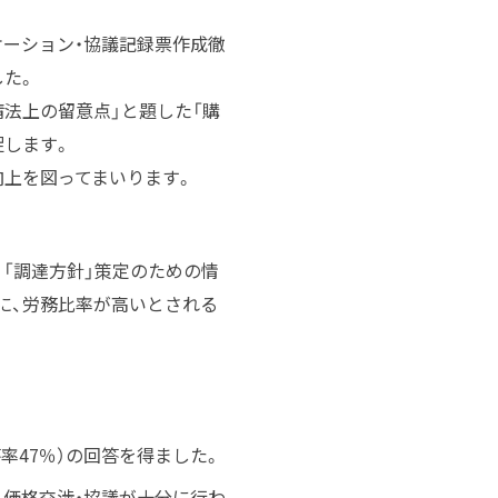
ニケーション・協議記録票作成徹
した。
請法上の留意点」と題した「購
促します。
向上を図ってまいります。
「調達方針」策定のための情
に、労務比率が高いとされる
回答率47％）の回答を得ました。
、価格交渉・協議が十分に行わ