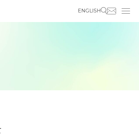
ENGLISH
て