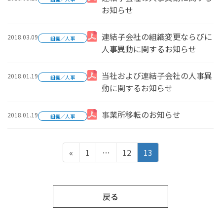
お知らせ
2018.03.09
連結子会社の組織変更ならびに
組織／人事
人事異動に関するお知らせ
2018.01.19
当社および連結子会社の人事異
組織／人事
動に関するお知らせ
2018.01.19
事業所移転のお知らせ
組織／人事
投
固
固
固
«
1
…
12
13
定
定
定
ペ
ペ
ペ
稿
ー
ー
ー
戻る
ジ
ジ
ジ
の