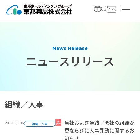
コ
ナ
ン
ビ
テ
ゲ
ン
ー
ツ
シ
へ
ョ
ス
ン
News Release
キ
に
ニュースリリース
ッ
移
プ
動
組織／人事
2018.09.06
当社および連結子会社の組織変
組織／人事
更ならびに人事異動に関するお
知らせ