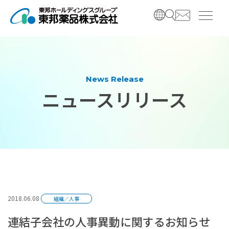
コ
ナ
ン
ビ
テ
ゲ
ン
ー
ツ
シ
へ
ョ
ス
ン
News Release
キ
に
ニュースリリース
ッ
移
プ
動
2018.06.08
組織／人事
連結子会社の人事異動に関するお知らせ