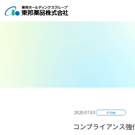
コ
ナ
ン
ビ
テ
ゲ
ン
ー
ツ
シ
へ
ョ
ス
ン
キ
に
ッ
移
プ
動
2020.07.03
その他
コンプライアンス強