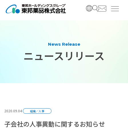
コ
ナ
ン
ビ
テ
ゲ
ン
ー
ツ
シ
へ
ョ
ス
ン
News Release
キ
に
ニュースリリース
ッ
移
プ
動
2020.09.04
組織／人事
子会社の人事異動に関するお知らせ