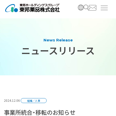
コ
ナ
ン
ビ
テ
ゲ
ン
ー
ツ
シ
へ
ョ
ス
ン
News Release
キ
に
ニュースリリース
ッ
移
プ
動
2024.12.06
組織／人事
事業所統合・移転のお知らせ