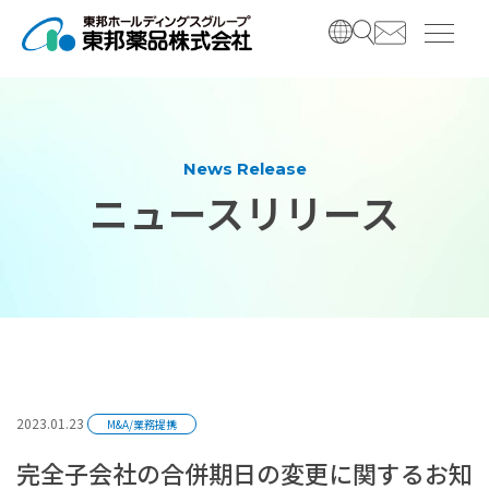
コ
ナ
ン
ビ
テ
ゲ
ン
ー
ツ
シ
へ
ョ
ス
ン
News Release
キ
に
ニュースリリース
ッ
移
プ
動
2023.01.23
M&A/業務提携
完全子会社の合併期日の変更に関するお知