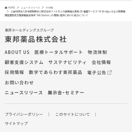
HOME
ニュースリリース
その他
公益社団法人日本薬剤師会と株式会社ファルモとの連携強化薬局 DX 基盤サービス「N-Bridge」および医療機
関設置型処方箋情報送信端末「NB Station」の 開発・提供に向けた協力について
東邦ホールディングスグループ
東邦薬品株式会社
ABOUT US
医療トータルサポート
物流体制
顧客支援システム
サステナビリティ
会社情報
採用情報
数字であらわす東邦薬品
電子公告
お問い合わせ
ニュースリリース
展示会・セミナー
プライバシーポ
リシー
このサイトについて
サイトマップ