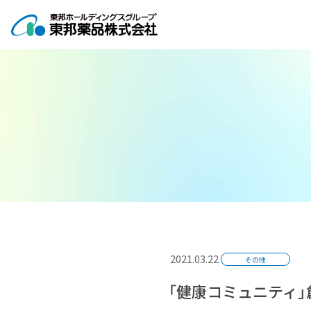
コ
ナ
ン
ビ
テ
ゲ
ン
ー
ツ
シ
へ
ョ
ス
ン
キ
に
ッ
移
プ
動
2021.03.22
その他
「健康コミュニティ