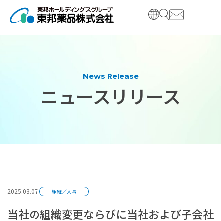
コ
ナ
ン
ビ
テ
ゲ
ン
ー
ツ
シ
へ
ョ
ス
ン
News Release
キ
に
ニュースリリース
ッ
移
プ
動
2025.03.07
組織／人事
当社の組織変更ならびに当社および子会社