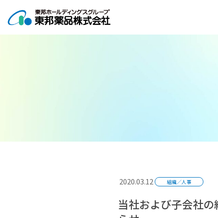
コ
ナ
ン
ビ
テ
ゲ
ン
ー
ツ
シ
へ
ョ
ス
ン
キ
に
ッ
移
プ
動
2020.03.12
組織／人事
当社および子会社の